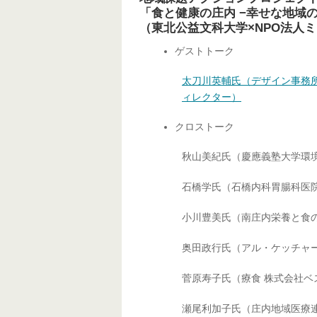
「食と健康の庄内 −幸せな地域
（東北公益文科大学×NPO法人
ゲストトーク
太刀川英輔氏（デザイン事務所
ィレクター）
クロストーク
秋山美紀氏（慶應義塾大学環境
石橋学氏（石橋内科胃腸科医院
小川豊美氏（南庄内栄養と食
奥田政行氏（アル・ケッチャー
菅原寿子氏（療食 株式会社ベ
瀬尾利加子氏（庄内地域医療連