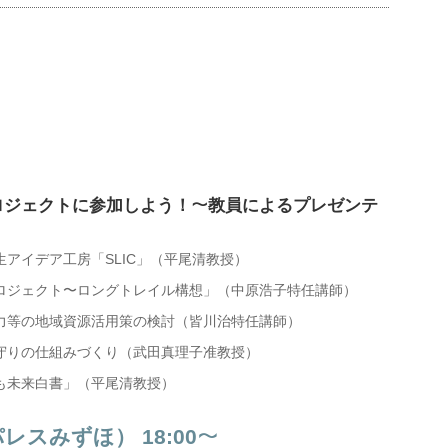
ロジェクトに参加しよう！
〜
教員によるプレゼンテ
アイデア工房「SLIC」（平尾清教授）
ロジェクト〜ロングトレイル構想」（中原浩子特任講師）
力等の地域資源活用策の検討（皆川治特任講師）
守りの仕組みづくり（武田真理子准教授）
も未来白書」（平尾清教授）
スみずほ） 18:00
〜