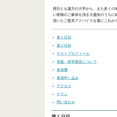
両日とも遠方の大学から、また多くの
い皆様のご参加を頂き大盛況のうちに
頂いたご意見アドバイスを基にこれか
第１日目
第２日目
ゲストプロフィール
実践・研究報告について
参加費
参加申し込み
アクセス
チラシ
問い合わせ
第１日目