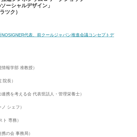
のソーシャルデザイン」
ミラツク）
NOSIGNER代表、前クールジャパン推進会議コンセプトデ
情報学部 准教授）
 院長）
の連携を考える会 代表世話人・管理栄養士）
ノ シェフ）
スト 専務）
携の会 事務局）