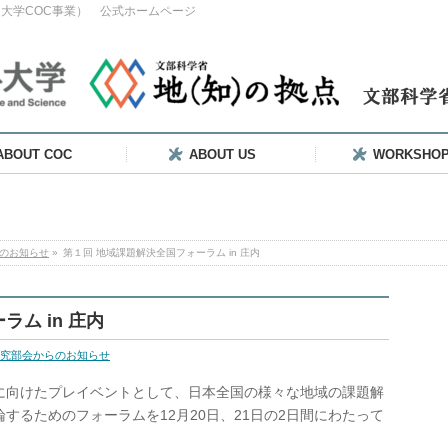
大学COC事業） 公式ホームページ
ABOUT COC
ABOUT US
WORKSHO
のお知らせ
»
第１回 地域課題解決全国フォーラム in 庄内
ム in 庄内
究部会からのお知らせ
に向けたプレイベントとして、日本全国の様々な地域の課題解
するためのフォーラムを12月20日、21日の2日間にわたって