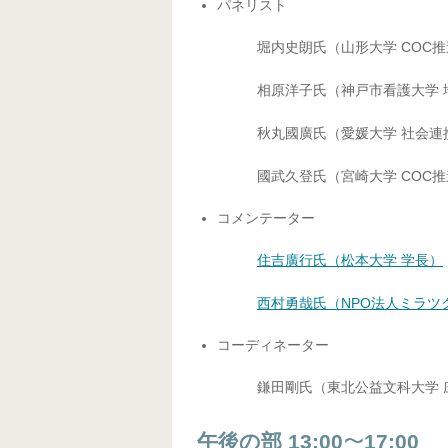
パネリスト
堀内史朗氏（山形大学 COC
相原洋子氏（神戸市看護大学
秋丸國廣氏（愛媛大学 社会連
國武久登氏（宮崎大学 COC
コメンテーター
住吉廣行氏（松本大学 学長）
西村勇哉氏（NPO法人ミラツ
コーディネーター
鎌田剛氏（東北公益文科大学 
午後の部 13:00
17:00
〜