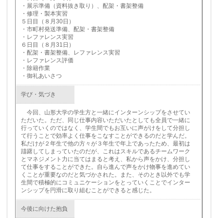
・展示準備（資料抜き取り）、配架・書架整備
・修理・製本実習
５日目（８月30日）
・市町村発送準備、配架・書架整備
・レファレンス実習
６日目（８月31日）
・配架・書架整備、レファレンス実習
・レファレンス評価
・除籍作業
・御礼あいさつ
学び・気づき
今回、山形大学の学生方と一緒にインターンシップをさせてい
ただいた。ただ、同じ仕事内容いただいたとしても全員で一緒に
行っていくのではなく、学生間でもお互いに声がけをして分担し
て行うことで効率よく仕事をこなすことができるのだと学んだ。
私だけが２年生で他の方々が３年生で年上であったため、最初は
躊躇してしまっていたのだが、これはスキルであるチームワーク
とマネジメント力に当てはまると考え、私から声をかけ、分担し
て仕事をすることができた。自ら進んで声をかけ物事を進めてい
くことが重要なのだと気づかされた。また、そのとき以外でも学
生間で積極的にコミュニケーションをとっていくことでインター
ンシップを円滑に取り組むことができると感じた。
今後に向けた抱負