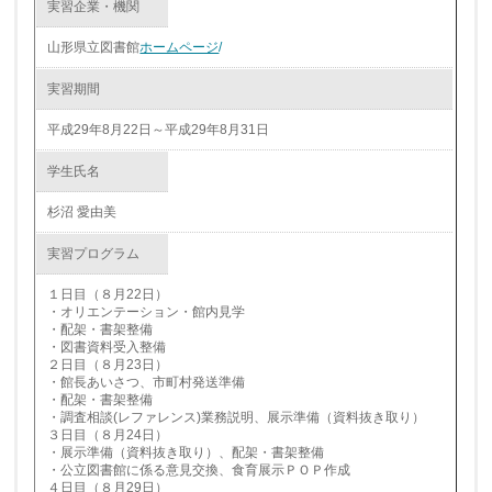
実習企業・機関
山形県立図書館
ホームページ
/
実習期間
平成29年8月22日～平成29年8月31日
学生氏名
杉沼 愛由美
実習プログラム
１日目（８月22日）
・オリエンテーション・館内見学
・配架・書架整備
・図書資料受入整備
２日目（８月23日）
・館長あいさつ、市町村発送準備
・配架・書架整備
・調査相談(レファレンス)業務説明、展示準備（資料抜き取り）
３日目（８月24日）
・展示準備（資料抜き取り）、配架・書架整備
・公立図書館に係る意見交換、食育展示ＰＯＰ作成
４日目（８月29日）