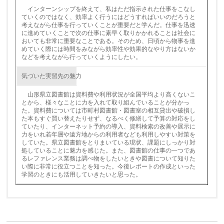
インターンシップを終えて、私はただ指示された仕事をこなし
ていくのではなく、効率よく行うにはどうすればいいのだろうと
考えながら仕事を行っていくことが重要だと学んだ。仕事を迅速
に進めていくことで次の仕事に素早く取りかかれることは社会に
おいても非常に重要なことである。そのため、日頃から物事を進
めていく際には時間をみながら効率性や効果的なやり方はないか
などを考えながら行っていくようにしたい。
気づいた実習先の魅力
山形県立図書館は資料費や利用状況が全国平均より高くないこ
とから、様々なことに力を入れて取り組んでいることが分かっ
た。資料費については市町村図書館・図書室の相互貸出や破損し
た本もすぐ買い替えたりせず、なるべく修繕して予算の対応をし
ていたり、インターネット予約の導入、資料検索の改善や展示に
力をいれ若年層や遠方地からの利用者なども利用しやすい対策を
していた。県立図書館をとりまいている現状、課題にしっかり対
処していることに魅力を感じた。また、図書館の仕事の一つであ
るレファレンス業務は調べ物をしたいときや図書について知りた
い際に非常に役立つことを知った。今後レポートの作成といった
学習のときにも活用していきたいと思った。